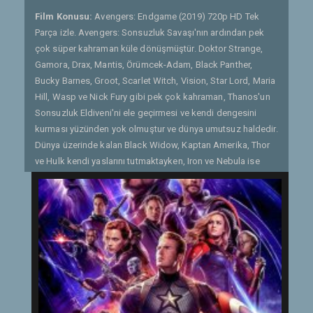
Film Konusu:
Avengers: Endgame (2019) 720p HD Tek
Parça izle. Avengers: Sonsuzluk Savaşı'nın ardından pek
çok süper kahraman küle dönüşmüştür. Doktor Strange,
Gamora, Drax, Mantis, Örümcek-Adam, Black Panther,
Bucky Barnes, Groot, Scarlet Witch, Vision, Star Lord, Maria
Hill, Wasp ve Nick Fury gibi pek çok kahraman, Thanos'un
Sonsuzluk Eldiveni'ni ele geçirmesi ve kendi dengesini
kurması yüzünden yok olmuştur ve dünya umutsuz haldedir.
Dünya üzerinde kalan Black Widow, Kaptan Amerika, Thor
ve Hulk kendi yaslarını tutmaktayken, Iron ve Nebula ise
kontrol edemedikleri bir uzay gemisinin içinde, uzay
boşluğunda sürüklenmektedirler. Süper kahramanlar takımı
için işler pek de iyi görünmemektedir. Ancak Kuantum
Bölgesi'nden çıkmanın bir yolunu bularak Avengers ekibinin
kalan üyelerine giden Ant-Man, yeni bir umut ışığı olacaktır.
Daha önce var olduğunu bilmedikleri bölgeler, kahramanlar
ve evrenlerin varlığını öğrenen ekip, Thanos'un kurduğu bu
çarpık dengeyi değiştirmek ve kendilerinden alınanı geri
getirmek için hayatlarının en büyük mücadelesine