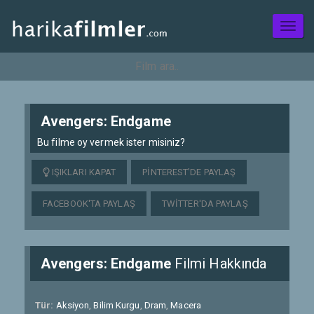
Toggl
naviga
Avengers: Endgame
Bu filme oy vermek ister misiniz?
IŞIKLARI KAPAT
PINTEREST'DE PAYLAŞ
FACEBOOK'TA PAYLAŞ
TWITTER'DA PAYLAŞ
Avengers: Endgame
Filmi Hakkında
Tür:
Aksiyon
,
Bilim Kurgu
,
Dram
,
Macera