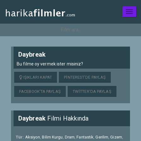
Toggl
naviga
Daybreak
Bu filme oy vermek ister misiniz?
IŞIKLARI KAPAT
PINTEREST'DE PAYLAŞ
FACEBOOK'TA PAYLAŞ
TWITTER'DA PAYLAŞ
Daybreak
Filmi Hakkında
Tür:
Aksiyon
,
Bilim Kurgu
,
Dram
,
Fantastik
,
Gerilim
,
Gizem
,