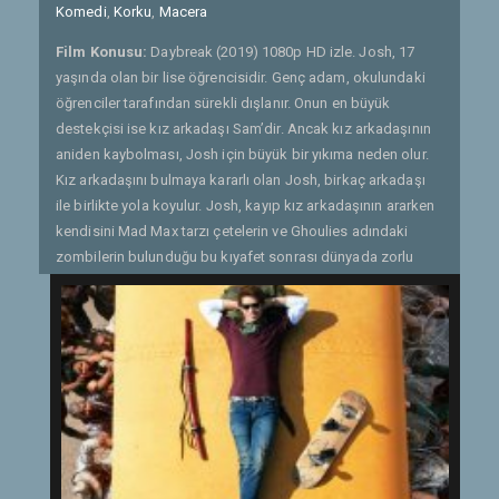
Komedi
,
Korku
,
Macera
Film Konusu:
Daybreak (2019) 1080p HD izle. Josh, 17
yaşında olan bir lise öğrencisidir. Genç adam, okulundaki
öğrenciler tarafından sürekli dışlanır. Onun en büyük
destekçisi ise kız arkadaşı Sam’dir. Ancak kız arkadaşının
aniden kaybolması, Josh için büyük bir yıkıma neden olur.
Kız arkadaşını bulmaya kararlı olan Josh, birkaç arkadaşı
ile birlikte yola koyulur. Josh, kayıp kız arkadaşının ararken
kendisini Mad Max tarzı çetelerin ve Ghoulies adındaki
zombilerin bulunduğu bu kıyafet sonrası dünyada zorlu
maceraların içinde bulur. - Gönderen: Quaresmania