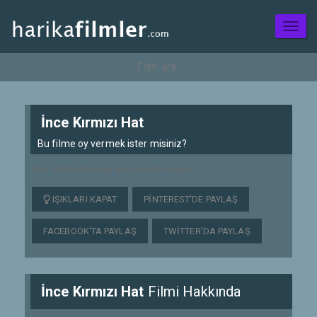
Toggl
naviga
İnce Kırmızı Hat
Bu filme oy vermek ister misiniz?
Film telif hakkından dolayı kaldırılmıştır!
IŞIKLARI KAPAT
PINTEREST'DE PAYLAŞ
FACEBOOK'TA PAYLAŞ
TWITTER'DA PAYLAŞ
İnce Kırmızı Hat
Filmi Hakkında