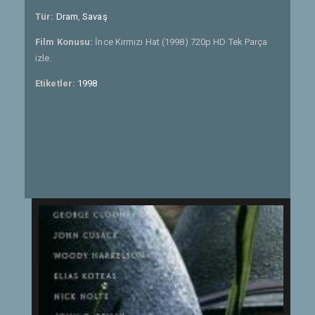
Tür:
Dram
,
Savaş
Film Konusu:
İnce Kırmızı Hat (1998) 720p HD Tek Parça
izle.
Etiketler:
1998