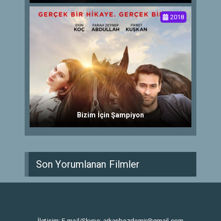
2018
Bizim İçin Şampiyon
Son Yorumlanan Filmler
İletişim: E-mail/Skype:
arkanbozdemir@gmail.com