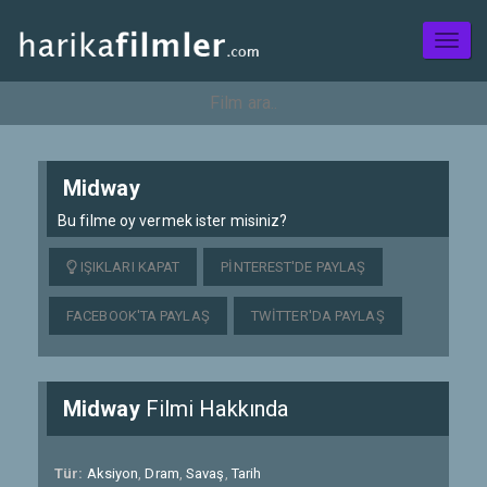
Toggl
naviga
Midway
Bu filme oy vermek ister misiniz?
IŞIKLARI KAPAT
PINTEREST'DE PAYLAŞ
FACEBOOK'TA PAYLAŞ
TWITTER'DA PAYLAŞ
Midway
Filmi Hakkında
Tür:
Aksiyon
,
Dram
,
Savaş
,
Tarih