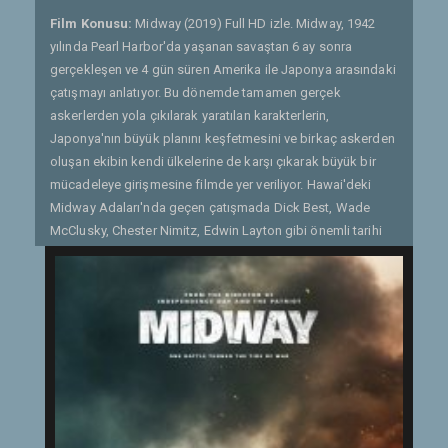
Film Konusu:
Midway (2019) Full HD izle. Midway, 1942
yılında Pearl Harbor'da yaşanan savaştan 6 ay sonra
gerçekleşen ve 4 gün süren Amerika ile Japonya arasındaki
çatışmayı anlatıyor. Bu dönemde tamamen gerçek
askerlerden yola çıkılarak yaratılan karakterlerin,
Japonya'nın büyük planını keşfetmesini ve birkaç askerden
oluşan ekibin kendi ülkelerine de karşı çıkarak büyük bir
mücadeleye girişmesine filmde yer veriliyor. Hawai'deki
Midway Adaları'nda geçen çatışmada Dick Best, Wade
McClusky, Chester Nimitz, Edwin Layton gibi önemli tarihi
karakterlerin yaşadıklarına tanık olacağız. Filmde Ed Skrein,
Japon uçak gemilerini batıran bombardıman grubunda
görev yapan havacılardan birine, Dick Best'e hayat veriyor.
Emmerich, verdiği röportaja göre bu film için özel olarak o
bölgede görev yapan komutanlarla görüşme yapmış ve
onay almıştı. Pearl Harbor'dan daha iyi bir film ortaya
çıkarmayı hedefleyen Emmerich, Amerika'da Gaziler
Günü'nde filmi vizyona sokarak oldukça iyi bir gişeye imza
attı. - Gönderen: Quaresmania