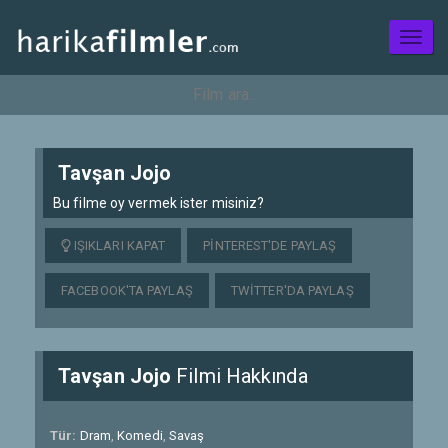
Toggl
naviga
Tavşan Jojo
Bu filme oy vermek ister misiniz?
IŞIKLARI KAPAT
PINTEREST'DE PAYLAŞ
FACEBOOK'TA PAYLAŞ
TWITTER'DA PAYLAŞ
Tavşan Jojo
Filmi Hakkında
Tür:
Dram
,
Komedi
,
Savaş