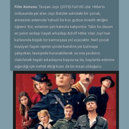
Film Konusu:
Tavşan Jojo (2019) Full HD izle. Hitler'in
ordusunda yer alan Jojo Betzler adındaki bir çocuk,
annesinin evlerinde Yahudi bir kızı gizlice misafir ettiğini
öğrenir. Kız, evlerinin çatı katında kalıyordur. Tabii bu durum
en yakın sırdaşı hayali arkadaşı Adolf Hitler olan Jojo'nun
kafasında büyük bir karmaşaya yol açacaktır. Naif çocuk
büyüyen faşist rejimin içinde kendine yer bulmaya
çalışırken, tavsiyede bulunabilecek ve ona yardımcı
olabilecek hayali arkadaşına başvursa da, başlarda evlerine
sığındığı için nefret ettiği kızın da bir insan olduğunu
görmeye başlar. Hayali arkadaşı olan Hitler, hiç de
orijinalindeki gibi değildir. Jojo'nun bu korkunç ırkçılığa
karşı gelmek için mücadele etmesi gerekmektedir... -
Gönderen: Quaresmania