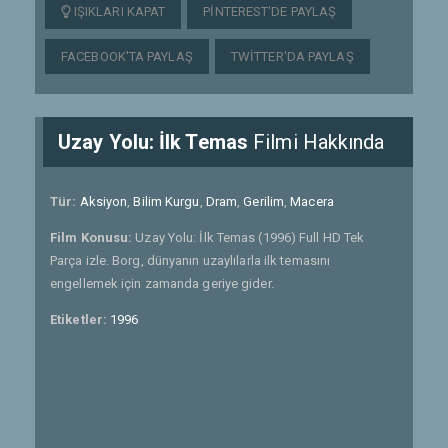
IŞIKLARI KAPAT
PINTEREST'DE PAYLAŞ
FACEBOOK'TA PAYLAŞ
TWITTER'DA PAYLAŞ
Uzay Yolu: İlk Temas
Filmi Hakkında
Tür:
Aksiyon
,
Bilim Kurgu
,
Dram
,
Gerilim
,
Macera
Film Konusu:
Uzay Yolu: İlk Temas (1996) Full HD Tek
Parça izle. Borg, dünyanın uzaylılarla ilk temasını
engellemek için zamanda geriye gider.
Etiketler:
1996