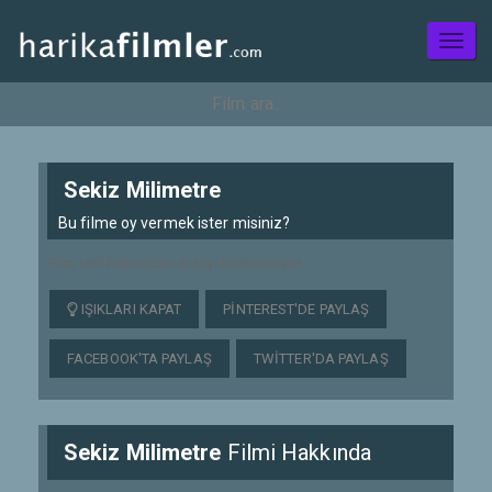
Toggl
naviga
Sekiz Milimetre
Bu filme oy vermek ister misiniz?
Film telif hakkından dolayı kaldırılmıştır!
IŞIKLARI KAPAT
PINTEREST'DE PAYLAŞ
FACEBOOK'TA PAYLAŞ
TWITTER'DA PAYLAŞ
Sekiz Milimetre
Filmi Hakkında