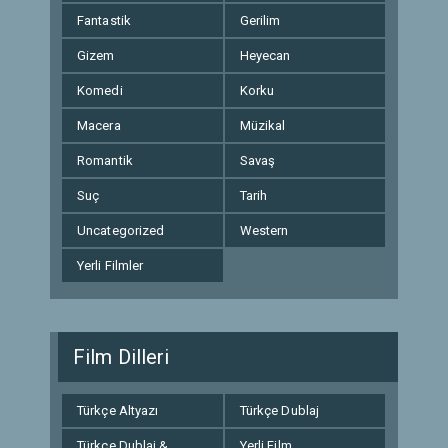
Fantastik
Gerilim
Gizem
Heyecan
Komedi
Korku
Macera
Müzikal
Romantik
Savaş
Suç
Tarih
Uncategorized
Western
Yerli Filmler
Film Dilleri
Türkçe Altyazı
Türkçe Dublaj
Türkçe Dublaj &
Yerli Film