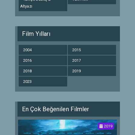
Altyazı
Film Yılları
2004
2015
2016
2017
2018
2019
2023
En Çok Beğenilen Filmler
2019